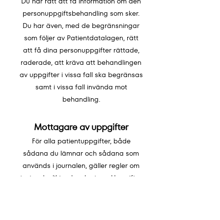
Du har rätt att få information om den
personuppgiftsbehandling som sker.
Du har även, med de begränsningar
som följer av Patientdatalagen, rätt
att få dina personuppgifter rättade,
raderade, att kräva att behandlingen
av uppgifter i vissa fall ska begränsas
samt i vissa fall invända mot
behandling.
Mottagare av uppgifter
För alla patientuppgifter, både
sådana du lämnar och sådana som
används i journalen, gäller regler om
tystnadsplikt och sekretess. Uppgifter
lämnas till utomstående endast om du
samtyckt till detta. I vissa fall kan en
skyldighet finnas att lämna ut